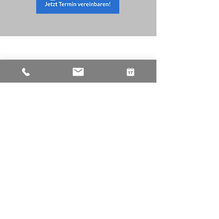
Wichtiger Hinweis für
Notfälle und akute Termine:
Über die
116117
haben wir immer Termine für Sie
freigeschaltet.
Klicken Sie HIER für ALLE Terminoptionen.
Am besten erreichen Sie uns per Mail unter
info@hno-neheim.de
.
Die Mails werden im Laufe des Tages beantwortet
– wir melden uns zurück.
Termine buchen Sie ausschließlich über unsere
Homepage
– weder telefonisch, noch per Mail.
Bitte haben Sie Verständnis dafür, dass wir nicht