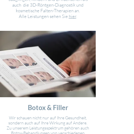
auch die 3D-Röntgen-Diagnostik und
kosmetische Falten-Therapien an.
Alle Leistungen sehen Sie
hier
.
Botox & Filler
Wir schauen nicht nur auf Ihre Gesundheit,
sondern auch auf Ihre Wirkung auf Andere.
Zu unserem Leistungsspektrum gehören auch
Botox-Behandlungen von verschiedenen