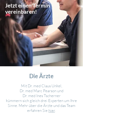
Jetzt einen Termin
vereinbaren!
Die Ärzte
Mit Dr. med Claus Unkel,
Dr. med Marc Pearson und
Dr. med Ines Tscherner
kümmern sich gleich drei Experten um Ihre
Sinne. Mehr über die Ärzte und das Team
erfahren Sie
hier
.